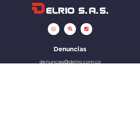
Denuncias
denuncias@delrio.com.co
PQRS
pqrs@delrio.com.co
Formulario PQRS
Email
delrioco@delrio.com.co